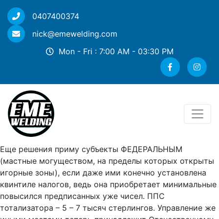
0407400374
nick@emewelding.com
Mon - Fri : 7:00 AM - 03:30 PM
Еще решения приму субъекты ФЕДЕРАЛЬНЫМ
(мастные могуществом, на пределы которых открыты
игорные зоны), если даже ими конечно установлена
квинтиле налогов, ведь она приобретает минимальные
повысился предписанных уже чисел.
ППС
тотализатора – 5 – 7 тысяч стерлингов. Управление же