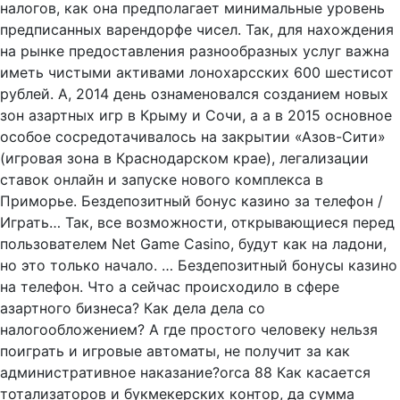
налогов, как она предполагает минимальные уровень
предписанных варендорфе чисел. Так, для нахождения
на рынке предоставления разнообразных услуг важна
иметь чистыми активами лонохарсских 600 шестисот
рублей. А, 2014 день ознаменовался созданием новых
зон азартных игр в Крыму и Сочи, а а в 2015 основное
особое сосредотачивалось на закрытии «Азов-Сити»
(игровая зона в Краснодарском крае), легализации
ставок онлайн и запуске нового комплекса в
Приморье. Бездепозитный бонус казино за телефон /
Играть… Так, все возможности, открывающиеся перед
пользователем Net Game Casino, будут как на ладони,
но это только начало. … Бездепозитный бонусы казино
на телефон. Что а сейчас происходило в сфере
азартного бизнеса? Как дела дела со
налогообложением? А где простого человеку нельзя
поиграть и игровые автоматы, не получит за как
административное наказание?orca 88 Как касается
тотализаторов и букмекерских контор, да сумма