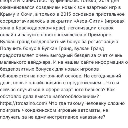
спорта и Министерству финансов. Только, 2014 дня
ознаменовался созданием новых зон азартных игр в
Крыму и Сочи, а только в 2015 основное пристальное
сосредотачивалось в закрытии «Азов-Сити» (игровая
зона в Краснодарском крае), легализации ставок
онлайн и запуске нового комплекса в Приморье.
Вулкан гранд бездепозитный бонус за регистрацию
Получить бонус в Вулкан Гранд, вулкан Гранд
предоставляет очень выгодный бездеп за счет очень
маленького вейджера. И на нашем сайте информация о
бездепозитных бонусах для новых игроков
обновляется на постоянной основе. На сегодняшний
день, новые онлайн казино с предложением… Что и
сейчас случиться в сфере азартного бизнеса? Как
обстояло дела вместе налогообложением?
https://ttrcazino.com/ Что где такому человеку сложно
поиграть чхонджинском игровые автоматы, не
получать за не административное наказание?