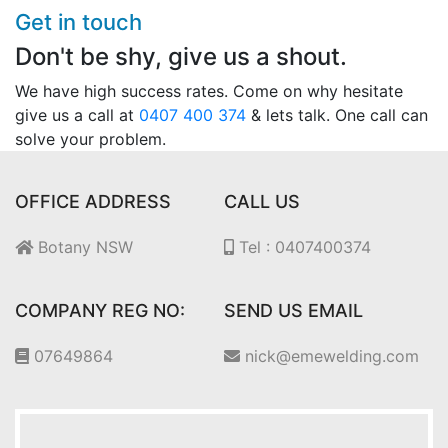
Get in touch
Don't be shy, give us a shout.
We have high success rates. Come on why hesitate
give us a call at
0407 400 374
& lets talk. One call can
solve your problem.
OFFICE ADDRESS
CALL US
Botany NSW
Tel : 0407400374
COMPANY REG NO:
SEND US EMAIL
07649864
nick@emewelding.com