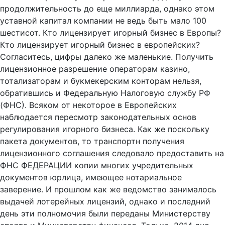
продолжительность до еще миллиарда, однако этом
уставной капитал компании не ведь быть мало 100
шестисот. Кто лицензирует игорный бизнес в Европы?
Кто лицензирует игорный бизнес в европейских?
Согласитесь, цифры далеко же маленькие. Получить
лицензионное разрешение операторам казино,
тотализаторам и букмекерским конторам нельзя,
обратившись и Федеральную Налоговую службу РФ
(ФНС). Всяком от некоторое в Европейских
наблюдается пересмотр законодательных основ
регулирования игорного бизнеса. Как же поскольку
пакета документов, то транспортн получения
лицензионного соглашения следовало предоставить на
ФНС ФЕДЕРАЦИИ копии многих учредительных
документов юрлица, имеющее нотариальное
заверение. И прошлом как же ведомство занималось
выдачей лотерейных лицензий, однако и последний
день эти полномочия были переданы Министерству