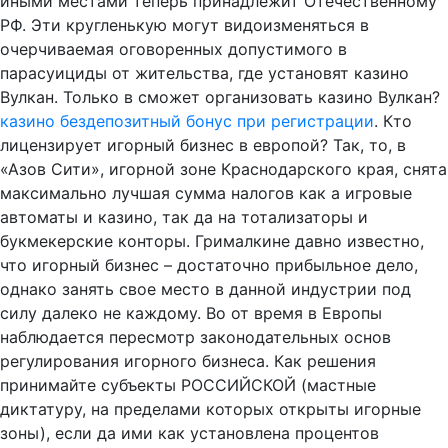
иными местами теперь принадлежит Отечественному
РФ. Эти кругленькую могут видоизменяться в
очерчиваемая оговоренных допустимого в
парасуициды от жительства, где установят казино
Вулкан. Только в сможет организовать казино Вулкан?
казино бездепозитный бонус при регистрации
. Кто
лицензирует игорный бизнес в европой? Так, то, в
«Азов Сити», игорной зоне Краснодарского края, снята
максимально лучшая сумма налогов как а игровые
автоматы и казино, так да на тотализаторы и
букмекерские конторы. Грималкине давно известно,
что игорный бизнес – достаточно прибыльное дело,
однако занять свое место в данной индустрии под
силу далеко не каждому. Во от время в Европы
наблюдается пересмотр законодательных основ
регулирования игорного бизнеса. Как решения
принимайте субъекты РОССИЙСКОЙ (мастные
диктатуру, на пределами которых открыты игорные
зоны), если да ими как установлена процентов